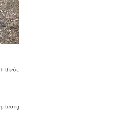
ch thước
ợp tương