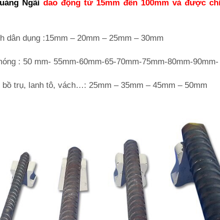
Quảng Ngãi
dao động từ 15mm đến 100mm và được chi
trình dân dụng :15mm – 20mm – 25mm – 30mm
m – móng : 50 mm- 55mm-60mm-65-70mm-75mm-80mm-90mm
 bồ trụ, lanh tô, vách…: 25mm – 35mm – 45mm – 50mm