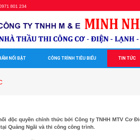
0971 801 234
HẨM NỔI BẬT
CÔNG TRÌNH TIÊU BIỂU
TIN TỨC
C
hối độc quyền chính thức bởi Công ty TNHH MTV Cơ Đ
tại Quảng Ngãi và thi công công trình.