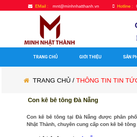
EMail :
mnt@minhnhatthanh.vn
Hotline :
TRANG CHỦ
GIỚI THIỆU
SẢN P
TRANG CHỦ
/
THÔNG TIN TIN TỨ
Con kê bê tông Đà Nẵng
Con kê bê tông tại Đà Nẵng được phân ph
Nhật Thành, chuyên cung cấp con kê bê tông t