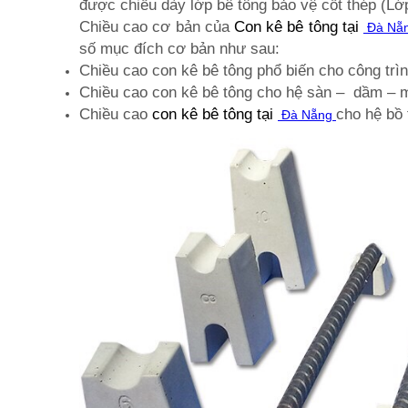
được chiều dày lớp bê tông bảo vệ cốt thép (Lớp
Chiều cao cơ bản của
Con kê bê tông
tại
Đà Nẵ
số mục đích cơ bản như sau:
Chiều cao con kê bê tông phổ biến cho công 
Chiều cao con kê bê tông cho hệ sàn – dầ
Chiều cao
con kê bê tông
tại
cho hệ bồ
Đà Nẵng