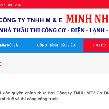
0971 801 234
HẨM NỔI BẬT
CÔNG TRÌNH TIÊU BIỂU
TIN TỨC
C
ối độc quyền chính thức bởi Công ty TNHH MTV Cơ Đi
ại Huế và thi công công trình.