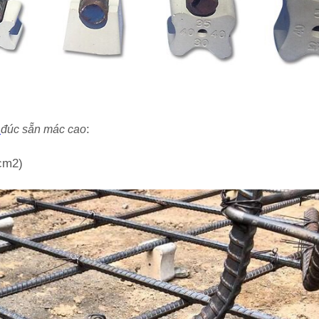
:
g
đúc sẵn mác cao
/cm2)