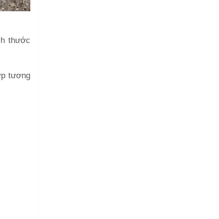
ch thước
ợp tương