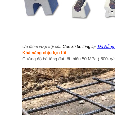
Ưu điểm vượt trội của
Con kê bê tông
tại
Đà Nẵn
Khả năng chịu lực tốt:
Cường độ bê tông đạt tối thiểu 50 MPa ( 500kg